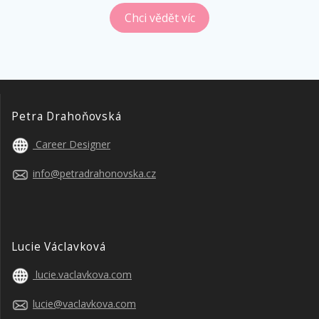
Chci vědět víc
Petra Drahoňovská
Career Designer
info@petradrahonovska.cz
Lucie Václavková
lucie.vaclavkova.com
lucie@vaclavkova.com